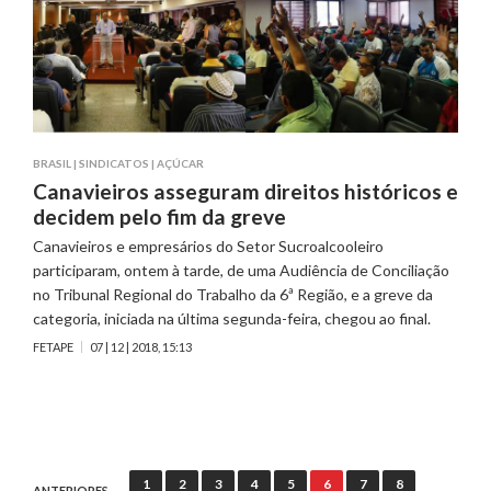
BRASIL
|
SINDICATOS
|
AÇÚCAR
Canavieiros asseguram direitos históricos e
decidem pelo fim da greve
Canavieiros e empresários do Setor Sucroalcooleiro
participaram, ontem à tarde, de uma Audiência de Conciliação
no Tribunal Regional do Trabalho da 6ª Região, e a greve da
categoria, iniciada na última segunda-feira, chegou ao final.
FETAPE
07 | 12 | 2018, 15:13
Navegación
1
2
3
4
5
6
7
8
ANTERIORES