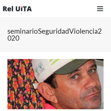
seminarioSeguridadViolencia2
020