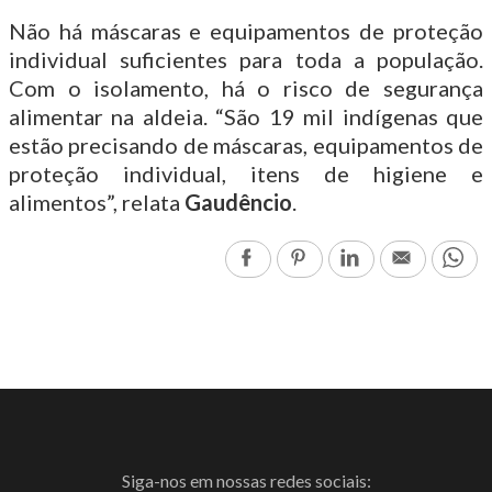
Não há máscaras e equipamentos de proteção
individual suficientes para toda a população.
Com o isolamento, há o risco de segurança
alimentar na aldeia. “São 19 mil indígenas que
estão precisando de máscaras, equipamentos de
proteção individual, itens de higiene e
alimentos”, relata
Gaudêncio
.
Facebook
Pinterest
LinkedIn
Email
Wh
Siga-nos em nossas redes sociais: